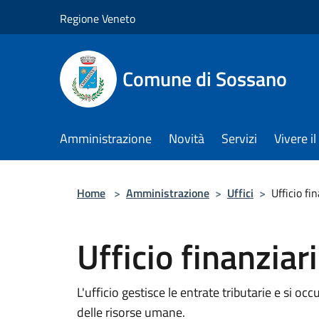
Salta al contenuto principale
Regione Veneto
Comune di Sossano
Amministrazione
Novità
Servizi
Vivere 
Home
>
Amministrazione
>
Uffici
>
Ufficio fi
Ufficio finanziar
L'ufficio gestisce le entrate tributarie e si o
delle risorse umane.