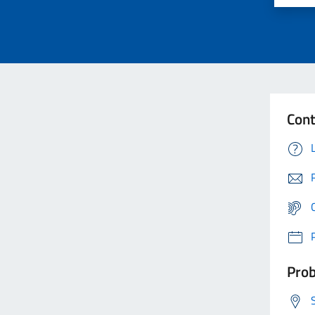
Cont
Prob