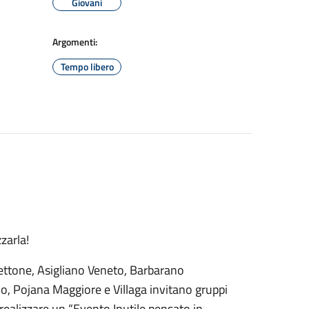
Giovani
Argomenti:
Tempo libero
zarla!
lbettone, Asigliano Veneto, Barbarano
o, Pojana Maggiore e Villaga invitano gruppi
 realizzare un “Evento Inutile pensato in