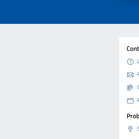
Cont
Prob