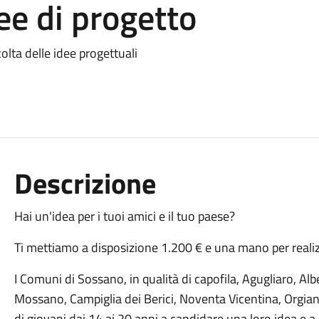
ee di progetto
lta delle idee progettuali
Descrizione
Hai un'idea per i tuoi amici e il tuo paese?
Ti mettiamo a disposizione 1.200 € e una mano per realiz
I Comuni di Sossano, in qualità di capofila, Agugliaro, A
Mossano, Campiglia dei Berici, Noventa Vicentina, Orgian
di giovani dai 14 ai 20 anni a candidare una loro idea e a