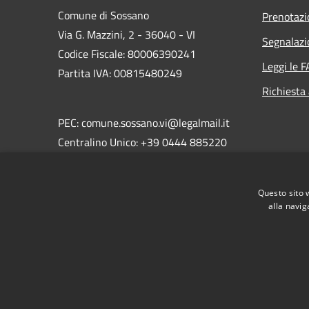
Comune di Sossano
Prenotaz
Via G. Mazzini, 2 - 36040 - VI
Segnalazi
Codice Fiscale: 80006390241
Leggi le 
Partita IVA: 00815480249
Richiesta
PEC: comune.sossano.vi@legalmail.it
Centralino Unico: +39 0444 885220
Questo sito 
alla navig
RSS
Accessibilità
Privacy
Cookie
Mappa de