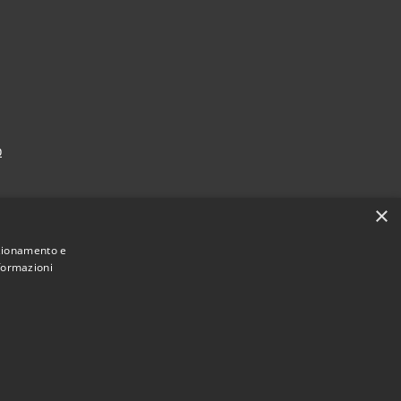
p
×
nzionamento e
nformazioni