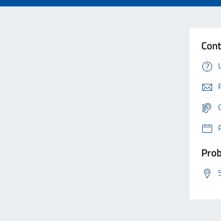
Cont
Prob